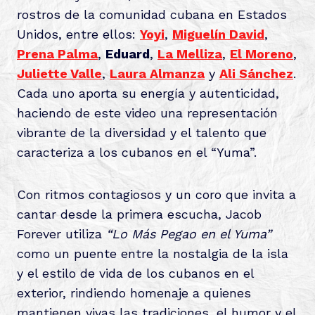
rostros de la comunidad cubana en Estados
Unidos, entre ellos:
Yoyi
,
Miguelín David
,
Prena Palma
,
Eduard
,
La Melliza
,
El Moreno
,
Juliette Valle
,
Laura Almanza
y
Ali Sánchez
.
Cada uno aporta su energía y autenticidad,
haciendo de este video una representación
vibrante de la diversidad y el talento que
caracteriza a los cubanos en el “Yuma”.
Con ritmos contagiosos y un coro que invita a
cantar desde la primera escucha, Jacob
Forever utiliza
“Lo Más Pegao en el Yuma”
como un puente entre la nostalgia de la isla
y el estilo de vida de los cubanos en el
exterior, rindiendo homenaje a quienes
mantienen vivas las tradiciones, el humor y el