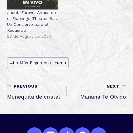
Jacob Forever Arrasa en
el Flamingo Theater Bar:
Un Concierto para el
Recuerdo
23 de August de 2024
Post
#
Lo Más Pegao en el Yuma
Tags:
POST
PREVIOUS
NEXT
NAVIGATION
Muñequita de cristal
Mañana Te Olvido